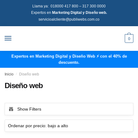
Llama ya:
018000 417 800
–
317 300 0000
Expertos en
Marketing Digital y Diseño web.
servicioalcliente@publiwebs.com.co
0
Expertos en Marketing Digital y Diseño Web ⚡ con el 40% de
descuento.
Inicio
/
Diseño web
Diseño web
Show Filters