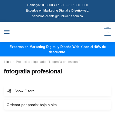
Llama ya:
018000 417 800
–
317 300 0000
Expertos en
Marketing Digital y Diseño web.
servicioalcliente@publiwebs.com.co
0
Expertos en Marketing Digital y Diseño Web ⚡ con el 40% de
descuento.
Inicio
/
Productos etiquetados “fotografía profesional”
fotografía profesional
Show Filters