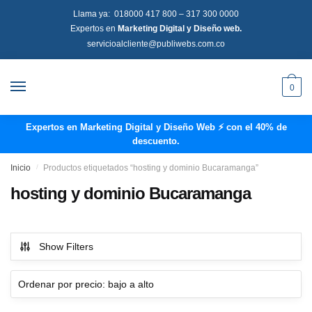
Llama ya:
018000 417 800
–
317 300 0000
Expertos en
Marketing Digital y Diseño web.
servicioalcliente@publiwebs.com.co
0
Expertos en Marketing Digital y Diseño Web ⚡ con el 40% de
descuento.
Inicio
/
Productos etiquetados “hosting y dominio Bucaramanga”
hosting y dominio Bucaramanga
Show Filters