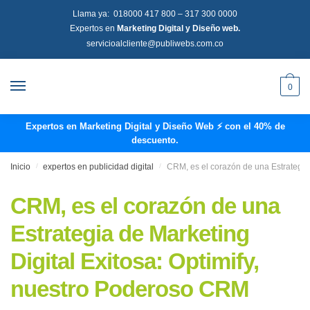
Llama ya:
018000 417 800
–
317 300 0000
Expertos en
Marketing Digital y Diseño web.
servicioalcliente@publiwebs.com.co
0
Expertos en Marketing Digital y Diseño Web ⚡ con el 40% de
descuento.
Inicio
/
expertos en publicidad digital
/
CRM, es el corazón de una Estrategia
CRM, es el corazón de una
Estrategia de Marketing
Digital Exitosa: Optimify,
nuestro Poderoso CRM