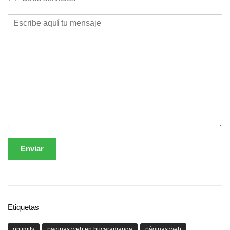
Enviar
Etiquetas
optimify
paginas web en bucaramanga
páginas web