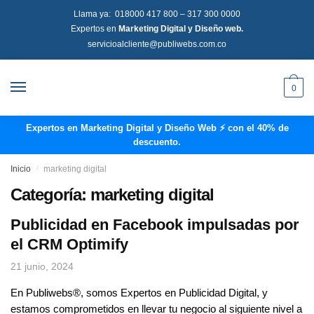
Llama ya:
018000 417 800
–
317 300 0000
Expertos en
Marketing Digital y Diseño web.
servicioalcliente@publiwebs.com.co
0
Expertos en Marketing Digital y Diseño Web ⚡ con el 40% de
descuento.
Inicio
/
marketing digital
Categoría:
marketing digital
Publicidad en Facebook impulsadas por
el CRM Optimify
21 junio, 2024
En Publiwebs®, somos Expertos en Publicidad Digital, y
estamos comprometidos en llevar tu negocio al siguiente nivel a