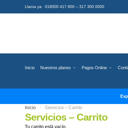
Skip to navigation
Skip to content
Llama ya:
018000 417 800
–
317 300 0000
Inicio
Nuestros planes
Pagos Online
Cont
Exp
Inicio
/
Servicios – Carrito
Servicios – Carrito
Tu carrito está vacío.