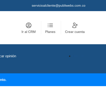
servicioalcliente@publiwebs.com.co
Ir al CRM
Planes
Crear cuenta
car opinión
$
0
0
nto.